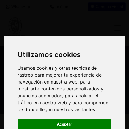
WhatsApp
Teléfono
Campus virtual
Utilizamos cookies
Utilizamos cookies
Nuestros asesores resuelven tus dudas
Usamos cookies y otras técnicas de
Usamos cookies y otras técnicas de
sobre nuestro catálogo de cursos
rastreo para mejorar tu experiencia de
rastreo para mejorar tu experiencia de
navegación en nuestra web, para
navegación en nuestra web, para
Estamos aquí para
900 92 12
647 60 11
mostrarte contenidos personalizados y
mostrarte contenidos personalizados y
ayudarte:
92
37
anuncios adecuados, para analizar el
anuncios adecuados, para analizar el
tráfico en nuestra web y para comprender
tráfico en nuestra web y para comprender
de donde llegan nuestros visitantes.
de donde llegan nuestros visitantes.
Inicio
Oferta Formativa
Solicita más información
Aceptar
Aceptar