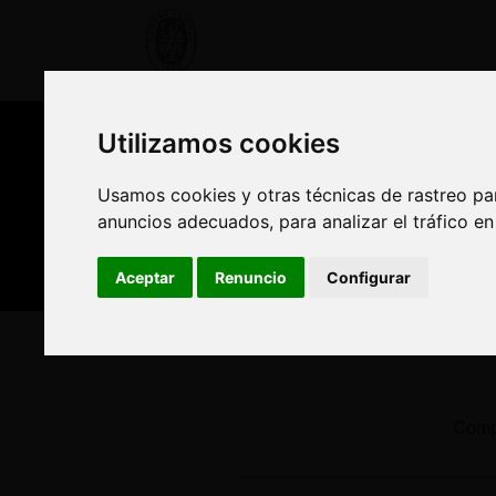
OFERTA FORMATIVA
CURSO
Utilizamos cookies
Utilizamos cookies
Nuestros asesores
Usamos cookies y otras técnicas de rastreo pa
Usamos cookies y otras técnicas de rastreo pa
anuncios adecuados, para analizar el tráfico e
anuncios adecuados, para analizar el tráfico e
Est
Aceptar
Aceptar
Renuncio
Renuncio
Configurar
Configurar
Inicio
Oferta Formativa
Solicita más informació
Compl