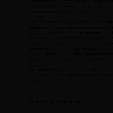
Se mantendrán en tanto se encuentre vigente el pe
finalmente se formalizara dicha inscripción se mant
parte y en tanto sean necesarios para la emisión de 
contrario.
Los campos marcados con un asterisco deben comple
requerida ni comunicarle sus ofertas comerciales y, e
Ley Orgánica 3/2018, de 5 de diciembre, de Protecc
27 de abril de 2016 (EU), usted tiene derechos de acc
oponerse al tratamiento o el derecho a la portabilid
Atendido que los datos han sido obtenidos mediante 
También tiene derecho a establecer pautas generale
derechos por correo electrónico en la siguiente dire
Datos.
Asimismo con el envío del presente formulario auto
comunicación comercial que puedan ser de su interés
indicada.
También te puede interesar: