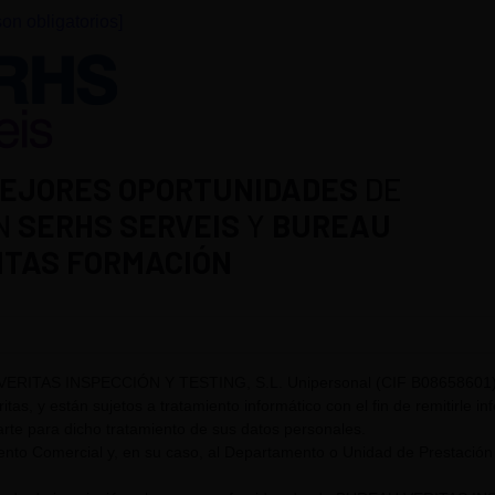
on obligatorios]
EJORES OPORTUNIDADES
DE
N
SERHS SERVEIS
Y
BUREAU
ITAS FORMACIÓN
VERITAS INSPECCIÓN Y TESTING, S.L. Unipersonal (CIF B08658601) t
itas, y están sujetos a tratamiento informático con el fin de remitirle i
rte para dicho tratamiento de sus datos personales.
nto Comercial y, en su caso, al Departamento o Unidad de Prestación