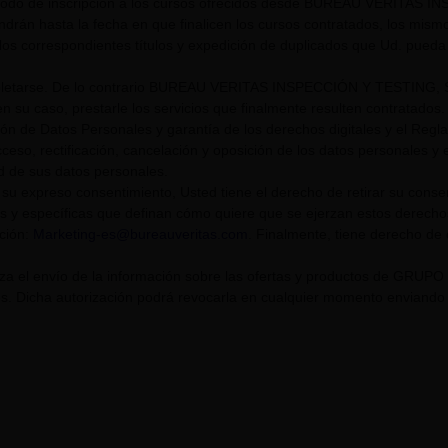
riodo de inscripción a los cursos ofrecidos desde BUREAU VERITAS I
endrán hasta la fecha en que finalicen los cursos contratados, los mis
los correspondientes títulos y expedición de duplicados que Ud. pueda s
tarse. De lo contrario BUREAU VERITAS INSPECCIÓN Y TESTING, S.L. U
n su caso, prestarle los servicios que finalmente resulten contratados.
ión de Datos Personales y garantía de los derechos digitales y el Re
eso, rectificación, cancelación y oposición de los datos personales y el
ad de sus datos personales.
su expreso consentimiento, Usted tiene el derecho de retirar su cons
s y específicas que definan cómo quiere que se ejerzan estos derech
cción:
Marketing-es@bureauveritas.com
. Finalmente, tiene derecho de
riza el envío de la información sobre las ofertas y productos de GR
. Dicha autorización podrá revocarla en cualquier momento enviando un