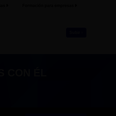
ias
Formación para empresas
Subir ↑
S CON ÉL