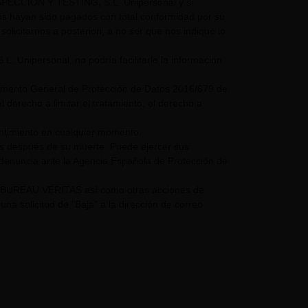
NSPECCIÓN Y TESTING, S.L. Unipersonal y si
mos hayan sido pagados con total conformidad por su
olicitarnos a posteriori, a no ser que nos indique lo
nipersonal, no podría facilitarle la información
glamento General de Protección de Datos 2016/679 de
 derecho a limitar el tratamiento, el derecho a
entimiento en cualquier momento.
os después de su muerte. Puede ejercer sus
 denuncia ante la Agencia Española de Protección de
UPO BUREAU VERITAS así como otras acciones de
a solicitud de "Baja" a la dirección de correo