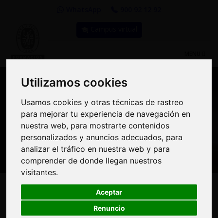
WhatsApp
900 92 12 92
Campus virtual
TOGGLE
MENU
NAVIGATIO
Utilizamos cookies
Utilizamos cookies
Usamos cookies y otras técnicas de rastreo
Usamos cookies y otras técnicas de rastreo
Nuestros asesores
para mejorar tu experiencia de navegación en
para mejorar tu experiencia de navegación en
resuelven tus dudas sobre
nuestra web, para mostrarte contenidos
nuestra web, para mostrarte contenidos
personalizados y anuncios adecuados, para
personalizados y anuncios adecuados, para
nuestro catálogo de cursos
analizar el tráfico en nuestra web y para
analizar el tráfico en nuestra web y para
comprender de donde llegan nuestros
comprender de donde llegan nuestros
visitantes.
visitantes.
INICIO
OFERTA FORMATIVA
SOLICITA MÁS INFORMACIÓN
Aceptar
Aceptar
Renuncio
Renuncio