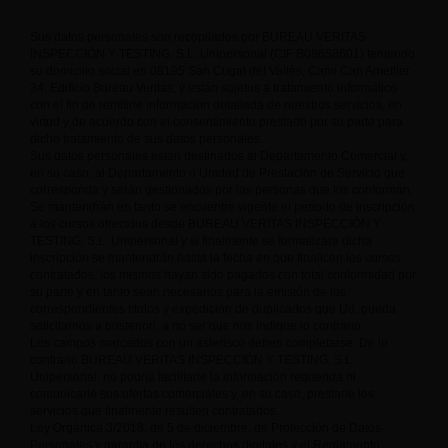
Sus datos personales son recopilados por BUREAU VERITAS
INSPECCIÓN Y TESTING, S.L. Unipersonal (CIF B08658601) teniendo
su domicilio social en 08195 San Cugat del Vallès, Camí Can Ametller,
34, Edificio Bureau Veritas, y están sujetos a tratamiento informático
con el fin de remitirle información detallada de nuestros servicios, en
virtud y de acuerdo con el consentimiento prestado por su parte para
dicho tratamiento de sus datos personales.
Sus datos personales están destinados al Departamento Comercial y,
en su caso, al Departamento o Unidad de Prestación de Servicio que
corresponda y serán gestionados por las personas que los conforman.
Se mantendrán en tanto se encuentre vigente el periodo de inscripción
a los cursos ofrecidos desde BUREAU VERITAS INSPECCIÓN Y
TESTING, S.L. Unipersonal y si finalmente se formalizara dicha
inscripción se mantendrán hasta la fecha en que finalicen los cursos
contratados, los mismos hayan sido pagados con total conformidad por
su parte y en tanto sean necesarios para la emisión de los
correspondientes títulos y expedición de duplicados que Ud. pueda
solicitarnos a posteriori, a no ser que nos indique lo contrario.
Los campos marcados con un asterisco deben completarse. De lo
contrario BUREAU VERITAS INSPECCIÓN Y TESTING, S.L.
Unipersonal, no podría facilitarle la información requerida ni
comunicarle sus ofertas comerciales y, en su caso, prestarle los
servicios que finalmente resulten contratados.
Ley Orgánica 3/2018, de 5 de diciembre, de Protección de Datos
Personales y garantía de los derechos digitales y el Reglamento