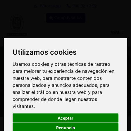
WhatsApp
900 92 12 92
Campus virtual
TOGGLE
MENU
NAVIGATIO
Utilizamos cookies
Utilizamos cookies
Usamos cookies y otras técnicas de rastreo
Usamos cookies y otras técnicas de rastreo
para mejorar tu experiencia de navegación en
para mejorar tu experiencia de navegación en
Curso: PVsyst: criterios
nuestra web, para mostrarte contenidos
nuestra web, para mostrarte contenidos
personalizados y anuncios adecuados, para
personalizados y anuncios adecuados, para
de pérdidas y tipos de
analizar el tráfico en nuestra web y para
analizar el tráfico en nuestra web y para
estudios
comprender de donde llegan nuestros
comprender de donde llegan nuestros
visitantes.
visitantes.
Aceptar
Aceptar
150€
Renuncio
Renuncio
MODALIDAD:
100% Online
|
PRECIO: