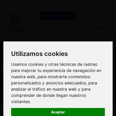
WhatsApp
900 92 12 92
Campus virtual
TOGGLE
MENU
NAVIGATIO
Utilizamos cookies
Utilizamos cookies
Usamos cookies y otras técnicas de rastreo
Usamos cookies y otras técnicas de rastreo
Curso: Auditor Interno
para mejorar tu experiencia de navegación en
para mejorar tu experiencia de navegación en
nuestra web, para mostrarte contenidos
nuestra web, para mostrarte contenidos
de Calidad ISO 9001:2015
personalizados y anuncios adecuados, para
personalizados y anuncios adecuados, para
- Presencial en abierto
analizar el tráfico en nuestra web y para
analizar el tráfico en nuestra web y para
comprender de donde llegan nuestros
comprender de donde llegan nuestros
visitantes.
visitantes.
635€
MODALIDAD:
Presencial
|
PRECIO:
Aceptar
Aceptar