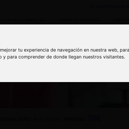
Escríbenos por
W
S POR ÁREA FORMATIVA
FORMACIÓN EMPRESAS
CONÓCE
 mejorar tu experiencia de navegación en nuestra web, par
 mejorar tu experiencia de navegación en nuestra web, par
eb y para comprender de donde llegan nuestros visitantes.
eb y para comprender de donde llegan nuestros visitantes.
letrabajo - Aula Virtual
70€
MODALIDAD:
Aula Virtual
|
PRECIO: