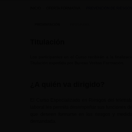
INICIO
OFERTA FORMATIVA
PREVENCIÓN DE RIESGOS
PRESENTACIÓN
PROGRAMA
Titulación
Los participantes en el Curso recibirán a la finaliza
Titulación expedida por Bureau Veritas Formación.
¿A quién va dirigido?
El Curso Especializado en Riesgos del teletraba
laboral les permita desempeñar sus funciones de
que deseen formarse en los riesgos y medid
demandada.