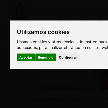
OFERTA FORMATIVA
CURSO
Utilizamos cookies
Utilizamos cookies
Usamos cookies y otras técnicas de rastreo para
Usamos cookies y otras técnicas de rastreo para
adecuados, para analizar el tráfico en nuestra w
adecuados, para analizar el tráfico en nuestra w
Curso: Riesgos del Te
Aceptar
Aceptar
Renuncio
Renuncio
Configurar
Configurar
CONVOCATORIA:
|
Consultar convocatorias