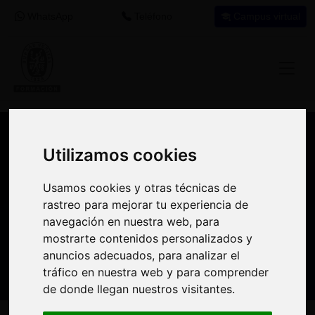
WhatsApp
Teléfono
Campus virtual
Recomendación de programa
Utilizamos cookies
Utilizamos cookies
formativo
Usamos cookies y otras técnicas de
Usamos cookies y otras técnicas de
rastreo para mejorar tu experiencia de
rastreo para mejorar tu experiencia de
Si encuentras este programa interesante
navegación en nuestra web, para
navegación en nuestra web, para
para tu desarrollo profesional tal vez puedas
mostrarte contenidos personalizados y
mostrarte contenidos personalizados y
aprovechar el crédito destinado a
anuncios adecuados, para analizar el
anuncios adecuados, para analizar el
formación en tu empresa
para realizarlo.
tráfico en nuestra web y para comprender
tráfico en nuestra web y para comprender
de donde llegan nuestros visitantes.
de donde llegan nuestros visitantes.