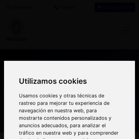
WhatsApp
Teléfono
Campus virtual
Recomendación de programa
formativo
Utilizamos cookies
Utilizamos cookies
Si encuentras este programa interesante
Usamos cookies y otras técnicas de
Usamos cookies y otras técnicas de
para tu desarrollo profesional tal vez puedas
rastreo para mejorar tu experiencia de
rastreo para mejorar tu experiencia de
aprovechar el crédito destinado a
navegación en nuestra web, para
navegación en nuestra web, para
formación en tu empresa
para realizarlo.
mostrarte contenidos personalizados y
mostrarte contenidos personalizados y
anuncios adecuados, para analizar el
anuncios adecuados, para analizar el
tráfico en nuestra web y para comprender
tráfico en nuestra web y para comprender