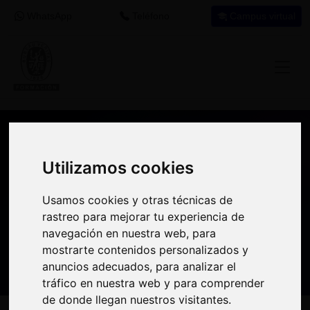
WhatsApp
Teléfono
Campus virtual
Recomendación de programa
Utilizamos cookies
Utilizamos cookies
formativo
Usamos cookies y otras técnicas de
Usamos cookies y otras técnicas de
Si encuentras este programa interesante
rastreo para mejorar tu experiencia de
rastreo para mejorar tu experiencia de
para tu desarrollo profesional tal vez puedas
navegación en nuestra web, para
navegación en nuestra web, para
aprovechar el crédito destinado a
mostrarte contenidos personalizados y
mostrarte contenidos personalizados y
formación en tu empresa
para realizarlo.
anuncios adecuados, para analizar el
anuncios adecuados, para analizar el
tráfico en nuestra web y para comprender
tráfico en nuestra web y para comprender
de donde llegan nuestros visitantes.
de donde llegan nuestros visitantes.