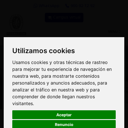
WhatsApp
900 92 12 92
Campus virtual
TOGGLE
MENU
NAVIGATIO
Utilizamos cookies
Utilizamos cookies
Usamos cookies y otras técnicas de rastreo
Usamos cookies y otras técnicas de rastreo
para mejorar tu experiencia de navegación en
para mejorar tu experiencia de navegación en
Curso: Ciberseguridad
nuestra web, para mostrarte contenidos
nuestra web, para mostrarte contenidos
personalizados y anuncios adecuados, para
personalizados y anuncios adecuados, para
para Usuarios
analizar el tráfico en nuestra web y para
analizar el tráfico en nuestra web y para
comprender de donde llegan nuestros
comprender de donde llegan nuestros
visitantes.
visitantes.
Aceptar
Aceptar
PACK DE PÍLDORAS FORMATIVAS,
MICROLEARNINGS Y SECURITY FLASH
Renuncio
Renuncio