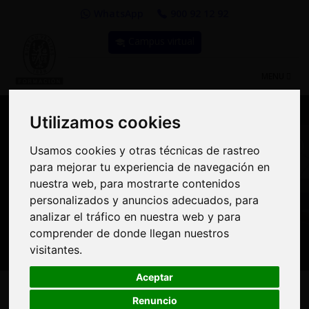
WhatsApp
900 92 12 92
Campus virtual
TOGGLE
MENU
NAVIGATIO
Utilizamos cookies
Utilizamos cookies
Usamos cookies y otras técnicas de rastreo
Usamos cookies y otras técnicas de rastreo
Compra Online y
para mejorar tu experiencia de navegación en
para mejorar tu experiencia de navegación en
benefíciate de importantes
nuestra web, para mostrarte contenidos
nuestra web, para mostrarte contenidos
personalizados y anuncios adecuados, para
personalizados y anuncios adecuados, para
descuentos | Bureau
analizar el tráfico en nuestra web y para
analizar el tráfico en nuestra web y para
Veritas Formación
comprender de donde llegan nuestros
comprender de donde llegan nuestros
visitantes.
visitantes.
Aceptar
Aceptar
Renuncio
Renuncio