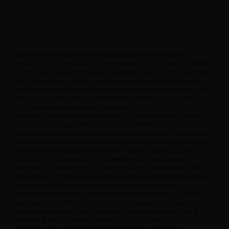
Sus datos personales son recopilados por BUREAU VERITAS
INSPECCIÓN Y TESTING, S.L. Unipersonal (CIF B08658601) teniendo
su domicilio social en 08195 San Cugat del Vallès, Camí Can Ametller,
34, Edificio Bureau Veritas, y están sujetos a tratamiento informático
con el fin de remitirle información detallada de nuestros servicios, en
virtud y de acuerdo con el consentimiento prestado por su parte para
dicho tratamiento de sus datos personales.
Sus datos personales están destinados al Departamento Comercial y,
en su caso, al Departamento o Unidad de Prestación de Servicio que
corresponda y serán gestionados por las personas que los conforman.
Se mantendrán en tanto se encuentre vigente el periodo de inscripción
a los cursos ofrecidos desde BUREAU VERITAS INSPECCIÓN Y
TESTING, S.L. Unipersonal y si finalmente se formalizara dicha
inscripción se mantendrán hasta la fecha en que finalicen los cursos
contratados, los mismos hayan sido pagados con total conformidad por
su parte y en tanto sean necesarios para la emisión de los
correspondientes títulos y expedición de duplicados que Ud. pueda
solicitarnos a posteriori, a no ser que nos indique lo contrario.
Los campos marcados con un asterisco deben completarse. De lo
contrario BUREAU VERITAS INSPECCIÓN Y TESTING, S.L.