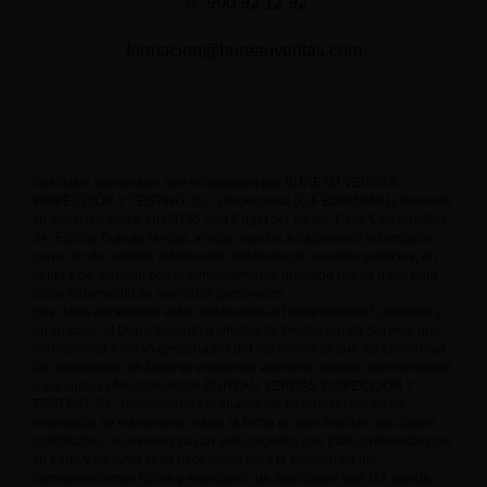
900 92 12 92
formacion@bureauveritas.com
Sus datos personales son recopilados por BUREAU VERITAS
INSPECCIÓN Y TESTING, S.L. Unipersonal (CIF B08658601) teniendo
su domicilio social en 08195 San Cugat del Vallès, Camí Can Ametller,
34, Edificio Bureau Veritas, y están sujetos a tratamiento informático
con el fin de remitirle información detallada de nuestros servicios, en
virtud y de acuerdo con el consentimiento prestado por su parte para
dicho tratamiento de sus datos personales.
Sus datos personales están destinados al Departamento Comercial y,
en su caso, al Departamento o Unidad de Prestación de Servicio que
corresponda y serán gestionados por las personas que los conforman.
Se mantendrán en tanto se encuentre vigente el periodo de inscripción
a los cursos ofrecidos desde BUREAU VERITAS INSPECCIÓN Y
TESTING, S.L. Unipersonal y si finalmente se formalizara dicha
inscripción se mantendrán hasta la fecha en que finalicen los cursos
contratados, los mismos hayan sido pagados con total conformidad por
su parte y en tanto sean necesarios para la emisión de los
correspondientes títulos y expedición de duplicados que Ud. pueda