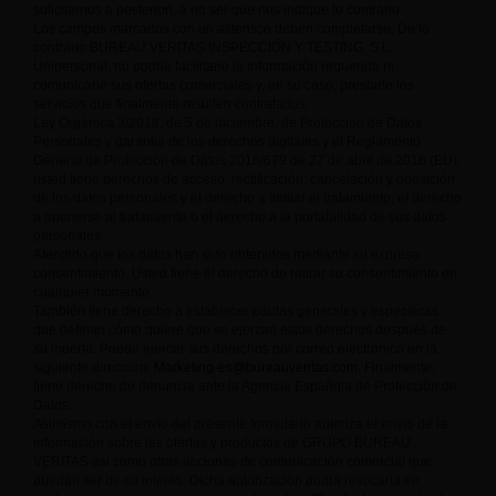
solicitarnos a posteriori, a no ser que nos indique lo contrario.
Los campos marcados con un asterisco deben completarse. De lo
contrario BUREAU VERITAS INSPECCIÓN Y TESTING, S.L.
Unipersonal, no podría facilitarle la información requerida ni
comunicarle sus ofertas comerciales y, en su caso, prestarle los
servicios que finalmente resulten contratados.
Ley Orgánica 3/2018, de 5 de diciembre, de Protección de Datos
Personales y garantía de los derechos digitales y el Reglamento
General de Protección de Datos 2016/679 de 27 de abril de 2016 (EU),
usted tiene derechos de acceso, rectificación, cancelación y oposición
de los datos personales y el derecho a limitar el tratamiento, el derecho
a oponerse al tratamiento o el derecho a la portabilidad de sus datos
personales.
Atendido que los datos han sido obtenidos mediante su expreso
consentimiento, Usted tiene el derecho de retirar su consentimiento en
cualquier momento.
También tiene derecho a establecer pautas generales y específicas
que definan cómo quiere que se ejerzan estos derechos después de
su muerte. Puede ejercer sus derechos por correo electrónico en la
siguiente dirección:
Marketing-es@bureauveritas.com
. Finalmente,
tiene derecho de denuncia ante la Agencia Española de Protección de
Datos.
Asimismo con el envío del presente formulario autoriza el envío de la
información sobre las ofertas y productos de GRUPO BUREAU
VERITAS así como otras acciones de comunicación comercial que
puedan ser de su interés. Dicha autorización podrá revocarla en