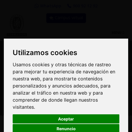
WhatsApp
900 92 12 92
Campus virtual
TOGGLE
MENU
NAVIGATIO
Utilizamos cookies
Utilizamos cookies
Compra Online y
Usamos cookies y otras técnicas de rastreo
Usamos cookies y otras técnicas de rastreo
para mejorar tu experiencia de navegación en
para mejorar tu experiencia de navegación en
benefíciate de importantes
nuestra web, para mostrarte contenidos
nuestra web, para mostrarte contenidos
personalizados y anuncios adecuados, para
personalizados y anuncios adecuados, para
descuentos | Bureau
analizar el tráfico en nuestra web y para
analizar el tráfico en nuestra web y para
Veritas Formación
comprender de donde llegan nuestros
comprender de donde llegan nuestros
visitantes.
visitantes.
Aceptar
Aceptar
Renuncio
Renuncio