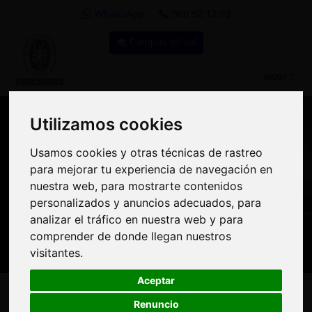
WhatsApp
900 92 12 92
Campus virtual
TOGGLE
MENU
NAVIGATIO
Utilizamos cookies
Utilizamos cookies
Compra Online y
Usamos cookies y otras técnicas de rastreo
Usamos cookies y otras técnicas de rastreo
para mejorar tu experiencia de navegación en
para mejorar tu experiencia de navegación en
benefíciate de importantes
nuestra web, para mostrarte contenidos
nuestra web, para mostrarte contenidos
personalizados y anuncios adecuados, para
personalizados y anuncios adecuados, para
descuentos | Bureau
analizar el tráfico en nuestra web y para
analizar el tráfico en nuestra web y para
Veritas Formación
comprender de donde llegan nuestros
comprender de donde llegan nuestros
visitantes.
visitantes.
Aceptar
Aceptar
Renuncio
Renuncio