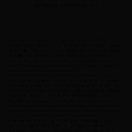
formacion@bureauveritas.com
Sus datos personales son recopilados por BUREAU VERITAS
INSPECCIÓN Y TESTING, S.L. Unipersonal (CIF B08658601) teniendo
su domicilio social en 08195 San Cugat del Vallès, Camí Can Ametller,
34, Edificio Bureau Veritas, y están sujetos a tratamiento informático
con el fin de remitirle información detallada de nuestros servicios, en
virtud y de acuerdo con el consentimiento prestado por su parte para
dicho tratamiento de sus datos personales.
Sus datos personales están destinados al Departamento Comercial y,
en su caso, al Departamento o Unidad de Prestación de Servicio que
corresponda y serán gestionados por las personas que los conforman.
Se mantendrán en tanto se encuentre vigente el periodo de inscripción
a los cursos ofrecidos desde BUREAU VERITAS INSPECCIÓN Y
TESTING, S.L. Unipersonal y si finalmente se formalizara dicha
inscripción se mantendrán hasta la fecha en que finalicen los cursos
contratados, los mismos hayan sido pagados con total conformidad por
su parte y en tanto sean necesarios para la emisión de los
correspondientes títulos y expedición de duplicados que Ud. pueda
solicitarnos a posteriori, a no ser que nos indique lo contrario.
Los campos marcados con un asterisco deben completarse. De lo