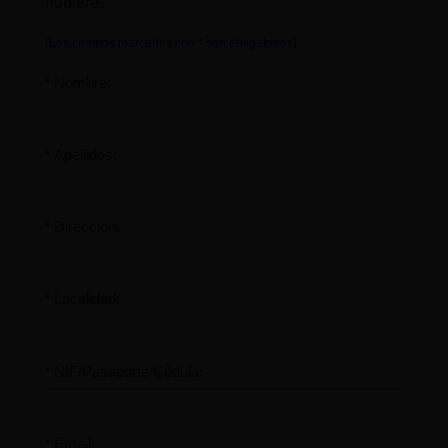
hubiere.
(Los campos marcados con * son obligatorios)
Nombre:
*
Apellidos:
*
Dirección:
*
Localidad:
*
NIF/Pasaporte/Cédula:
*
Email:
*