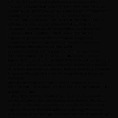
TESTING, S.L. Unipersonal y si finalmente se formalizara dicha
inscripción se mantendrán hasta la fecha en que finalicen los cursos
contratados, los mismos hayan sido pagados con total conformidad por
su parte y en tanto sean necesarios para la emisión de los
correspondientes títulos y expedición de duplicados que Ud. pueda
solicitarnos a posteriori, a no ser que nos indique lo contrario.
Los campos marcados con un asterisco deben completarse. De lo
contrario BUREAU VERITAS INSPECCIÓN Y TESTING, S.L.
Unipersonal, no podría facilitarle la información requerida ni
comunicarle sus ofertas comerciales y, en su caso, prestarle los
servicios que finalmente resulten contratados.
Ley Orgánica 3/2018, de 5 de diciembre, de Protección de Datos
Personales y garantía de los derechos digitales y el Reglamento
General de Protección de Datos 2016/679 de 27 de abril de 2016 (EU),
usted tiene derechos de acceso, rectificación, cancelación y oposición
de los datos personales y el derecho a limitar el tratamiento, el derecho
a oponerse al tratamiento o el derecho a la portabilidad de sus datos
personales.
Atendido que los datos han sido obtenidos mediante su expreso
consentimiento, Usted tiene el derecho de retirar su consentimiento en
cualquier momento.
También tiene derecho a establecer pautas generales y específicas
que definan cómo quiere que se ejerzan estos derechos después de
su muerte. Puede ejercer sus derechos por correo electrónico en la
siguiente dirección:
Marketing-es@bureauveritas.com
. Finalmente,
tiene derecho de denuncia ante la Agencia Española de Protección de