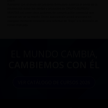
Datos.
Asimismo con el envío del presente formulario autoriza el envío de la
información sobre las ofertas y productos de GRUPO BUREAU
VERITAS así como otras acciones de comunicación comercial que
puedan ser de su interés. Dicha autorización podrá revocarla en
cualquier momento enviando una solicitud de "Baja" a la dirección de
correo indicada.
EL MUNDO CAMBIA,
CAMBIEMOS CON ÉL
VER CATÁLOGO DE CURSOS 2026