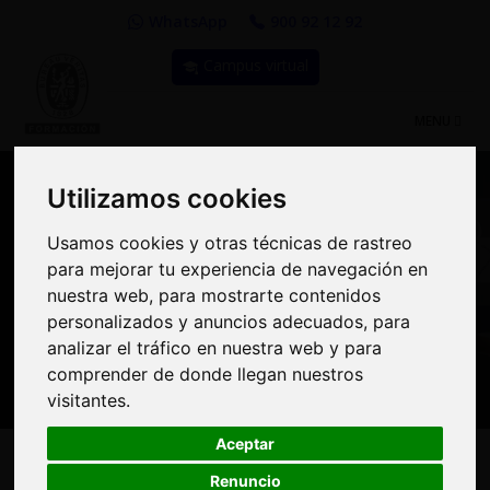
WhatsApp
900 92 12 92
Campus virtual
TOGGLE
MENU
NAVIGATIO
Utilizamos cookies
Utilizamos cookies
Compra Online y
Usamos cookies y otras técnicas de rastreo
Usamos cookies y otras técnicas de rastreo
para mejorar tu experiencia de navegación en
para mejorar tu experiencia de navegación en
benefíciate de importantes
nuestra web, para mostrarte contenidos
nuestra web, para mostrarte contenidos
descuentos | Bureau
personalizados y anuncios adecuados, para
personalizados y anuncios adecuados, para
analizar el tráfico en nuestra web y para
analizar el tráfico en nuestra web y para
Veritas Formación
comprender de donde llegan nuestros
comprender de donde llegan nuestros
visitantes.
visitantes.
Aceptar
Aceptar
Renuncio
Renuncio