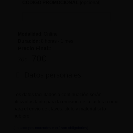
CÓDIGO PROMOCIONAL
[opcional]:
Modalidad
: Online
Duración
:
8 horas - 1 mes
Precio Final:
:
70
€
70
€
Datos personales
Los datos facilitados a continuación serán
utilizados tanto para la emisión de la factura como
para el envío de claves, título y material si lo
hubiere.
(Los campos marcados con * son obligatorios)