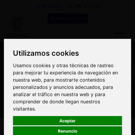
WhatsApp
900 92 12 92
Campus virtual
TOGGLE
MENU
NAVIGATIO
Utilizamos cookies
Utilizamos cookies
Usamos cookies y otras técnicas de rastreo
Usamos cookies y otras técnicas de rastreo
Compra Online y
para mejorar tu experiencia de navegación en
para mejorar tu experiencia de navegación en
benefíciate de importantes
nuestra web, para mostrarte contenidos
nuestra web, para mostrarte contenidos
personalizados y anuncios adecuados, para
personalizados y anuncios adecuados, para
descuentos | Bureau
analizar el tráfico en nuestra web y para
analizar el tráfico en nuestra web y para
Veritas Formación
comprender de donde llegan nuestros
comprender de donde llegan nuestros
visitantes.
visitantes.
Aceptar
Aceptar
Renuncio
Renuncio