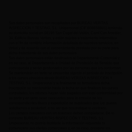
Sus datos personales son recopilados por BUREAU VERITAS
INSPECCIÓN Y TESTING, S.L. Unipersonal (CIF B08658601) teniendo
su domicilio social en 08195 San Cugat del Vallès, Camí Can Ametller,
34, Edificio Bureau Veritas, y están sujetos a tratamiento informático
con el fin de remitirle información detallada de nuestros servicios, en
virtud y de acuerdo con el consentimiento prestado por su parte para
dicho tratamiento de sus datos personales.
Sus datos personales están destinados al Departamento Comercial y,
en su caso, al Departamento o Unidad de Prestación de Servicio que
corresponda y serán gestionados por las personas que los conforman.
Se mantendrán en tanto se encuentre vigente el periodo de inscripción
a los cursos ofrecidos desde BUREAU VERITAS INSPECCIÓN Y
TESTING, S.L. Unipersonal y si finalmente se formalizara dicha
inscripción se mantendrán hasta la fecha en que finalicen los cursos
contratados, los mismos hayan sido pagados con total conformidad por
su parte y en tanto sean necesarios para la emisión de los
correspondientes títulos y expedición de duplicados que Ud. pueda
solicitarnos a posteriori, a no ser que nos indique lo contrario.
Los campos marcados con un asterisco deben completarse. De lo
contrario BUREAU VERITAS INSPECCIÓN Y TESTING, S.L.
Unipersonal, no podría facilitarle la información requerida ni
comunicarle sus ofertas comerciales y, en su caso, prestarle los