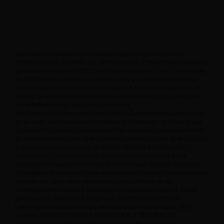
Sus datos personales son recopilados por BUREAU VERITAS
INSPECCIÓN Y TESTING, S.L. Unipersonal (CIF B08658601) teniendo
su domicilio social en 08195 San Cugat del Vallès, Camí Can Ametller,
34, Edificio Bureau Veritas, y están sujetos a tratamiento informático
con el fin de remitirle información detallada de nuestros servicios, en
virtud y de acuerdo con el consentimiento prestado por su parte para
dicho tratamiento de sus datos personales.
Sus datos personales están destinados al Departamento Comercial y,
en su caso, al Departamento o Unidad de Prestación de Servicio que
corresponda y serán gestionados por las personas que los conforman.
Se mantendrán en tanto se encuentre vigente el periodo de inscripción
a los cursos ofrecidos desde BUREAU VERITAS INSPECCIÓN Y
TESTING, S.L. Unipersonal y si finalmente se formalizara dicha
inscripción se mantendrán hasta la fecha en que finalicen los cursos
contratados, los mismos hayan sido pagados con total conformidad por
su parte y en tanto sean necesarios para la emisión de los
correspondientes títulos y expedición de duplicados que Ud. pueda
solicitarnos a posteriori, a no ser que nos indique lo contrario.
Los campos marcados con un asterisco deben completarse. De lo
contrario BUREAU VERITAS INSPECCIÓN Y TESTING, S.L.