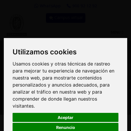
WhatsApp
900 92 12 92
Campus virtual
TOGGLE
MENU
NAVIGATIO
Utilizamos cookies
Utilizamos cookies
Usamos cookies y otras técnicas de rastreo
Usamos cookies y otras técnicas de rastreo
Compra Online y
para mejorar tu experiencia de navegación en
para mejorar tu experiencia de navegación en
benefíciate de importantes
nuestra web, para mostrarte contenidos
nuestra web, para mostrarte contenidos
personalizados y anuncios adecuados, para
personalizados y anuncios adecuados, para
descuentos | Bureau
analizar el tráfico en nuestra web y para
analizar el tráfico en nuestra web y para
Veritas Formación
comprender de donde llegan nuestros
comprender de donde llegan nuestros
visitantes.
visitantes.
Aceptar
Aceptar
Renuncio
Renuncio