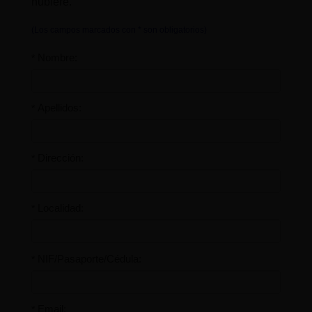
hubiere.
(Los campos marcados con * son obligatorios)
Nombre:
*
Apellidos:
*
Dirección:
*
Localidad:
*
NIF/Pasaporte/Cédula:
*
Email:
*