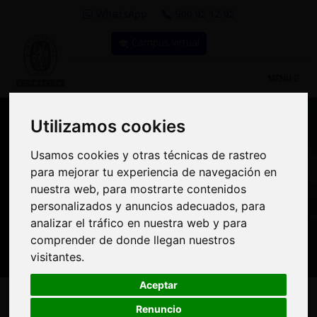
WhatsApp
900 92 12 92
Campus virtual
TOGGLE
MENU
NAVIGATIO
Utilizamos cookies
Utilizamos cookies
Compra Online y
Usamos cookies y otras técnicas de rastreo
Usamos cookies y otras técnicas de rastreo
para mejorar tu experiencia de navegación en
para mejorar tu experiencia de navegación en
benefíciate de importantes
nuestra web, para mostrarte contenidos
nuestra web, para mostrarte contenidos
personalizados y anuncios adecuados, para
personalizados y anuncios adecuados, para
descuentos | Bureau
analizar el tráfico en nuestra web y para
analizar el tráfico en nuestra web y para
Veritas Formación
comprender de donde llegan nuestros
comprender de donde llegan nuestros
visitantes.
visitantes.
Aceptar
Aceptar
Renuncio
Renuncio