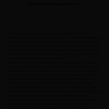
formacion@bureauveritas.com
Sus datos personales son recopilados por BUREAU VERITAS
INSPECCIÓN Y TESTING, S.L. Unipersonal (CIF B08658601) teniendo
su domicilio social en 08195 San Cugat del Vallès, Camí Can Ametller,
34, Edificio Bureau Veritas, y están sujetos a tratamiento informático
con el fin de remitirle información detallada de nuestros servicios, en
virtud y de acuerdo con el consentimiento prestado por su parte para
dicho tratamiento de sus datos personales.
Sus datos personales están destinados al Departamento Comercial y,
en su caso, al Departamento o Unidad de Prestación de Servicio que
corresponda y serán gestionados por las personas que los conforman.
Se mantendrán en tanto se encuentre vigente el periodo de inscripción
a los cursos ofrecidos desde BUREAU VERITAS INSPECCIÓN Y
TESTING, S.L. Unipersonal y si finalmente se formalizara dicha
inscripción se mantendrán hasta la fecha en que finalicen los cursos
contratados, los mismos hayan sido pagados con total conformidad por
su parte y en tanto sean necesarios para la emisión de los
correspondientes títulos y expedición de duplicados que Ud. pueda
solicitarnos a posteriori, a no ser que nos indique lo contrario.
Los campos marcados con un asterisco deben completarse. De lo