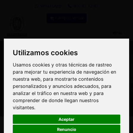
WhatsApp
900 92 12 92
Campus virtual
TOGGLE
MENU
NAVIGATIO
Utilizamos cookies
Utilizamos cookies
Usamos cookies y otras técnicas de rastreo
Usamos cookies y otras técnicas de rastreo
Compra Online y
para mejorar tu experiencia de navegación en
para mejorar tu experiencia de navegación en
benefíciate de importantes
nuestra web, para mostrarte contenidos
nuestra web, para mostrarte contenidos
personalizados y anuncios adecuados, para
personalizados y anuncios adecuados, para
descuentos | Bureau
analizar el tráfico en nuestra web y para
analizar el tráfico en nuestra web y para
Veritas Formación
comprender de donde llegan nuestros
comprender de donde llegan nuestros
visitantes.
visitantes.
Aceptar
Aceptar
Renuncio
Renuncio