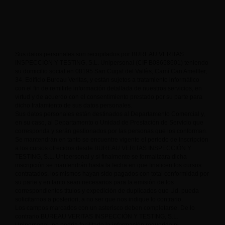
Sus datos personales son recopilados por BUREAU VERITAS
INSPECCIÓN Y TESTING, S.L. Unipersonal (CIF B08658601) teniendo
su domicilio social en 08195 San Cugat del Vallès, Camí Can Ametller,
34, Edificio Bureau Veritas, y están sujetos a tratamiento informático
con el fin de remitirle información detallada de nuestros servicios, en
virtud y de acuerdo con el consentimiento prestado por su parte para
dicho tratamiento de sus datos personales.
Sus datos personales están destinados al Departamento Comercial y,
en su caso, al Departamento o Unidad de Prestación de Servicio que
corresponda y serán gestionados por las personas que los conforman.
Se mantendrán en tanto se encuentre vigente el periodo de inscripción
a los cursos ofrecidos desde BUREAU VERITAS INSPECCIÓN Y
TESTING, S.L. Unipersonal y si finalmente se formalizara dicha
inscripción se mantendrán hasta la fecha en que finalicen los cursos
contratados, los mismos hayan sido pagados con total conformidad por
su parte y en tanto sean necesarios para la emisión de los
correspondientes títulos y expedición de duplicados que Ud. pueda
solicitarnos a posteriori, a no ser que nos indique lo contrario.
Los campos marcados con un asterisco deben completarse. De lo
contrario BUREAU VERITAS INSPECCIÓN Y TESTING, S.L.