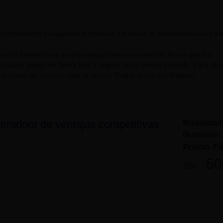
 cumplimente el siguiente formulario. En breve, le mandaremos sus da
 con Flywire para aceptar pagos internacionales de forma que los
ealizar pagos de forma fácil y segura en su propia moneda. Para utili
 proceso de compra elijas la opción “Pagar ahora con Flywire”.
neradora de ventajas competitivas
Modalidad
Duración
:
Precio Fi
50
50
€