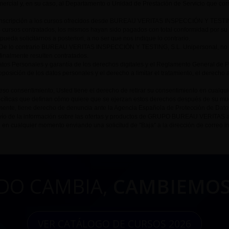
rcial y, en su caso, al Departamento o Unidad de Prestación de Servicio que cor
 inscripción a los cursos ofrecidos desde BUREAU VERITAS INSPECCIÓN Y TESTING,
s cursos contratados, los mismos hayan sido pagados con total conformidad por su 
ueda solicitarnos a posteriori, a no ser que nos indique lo contrario.
e lo contrario BUREAU VERITAS INSPECCIÓN Y TESTING, S.L. Unipersonal, no podrí
 finalmente resulten contratados.
tos Personales y garantía de los derechos digitales y el Reglamento General de 
oposición de los datos personales y el derecho a limitar el tratamiento, el derecho 
so consentimiento, Usted tiene el derecho de retirar su consentimiento en cualqu
cíficas que definan cómo quiere que se ejerzan estos derechos después de su muer
lmente, tiene derecho de denuncia ante la Agencia Española de Protección de Dato
 envío de la información sobre las ofertas y productos de GRUPO BUREAU VERITAS 
 en cualquier momento enviando una solicitud de "Baja" a la dirección de correo i
DO CAMBIA,
CAMBIEMOS
VER CATÁLOGO DE CURSOS 2026