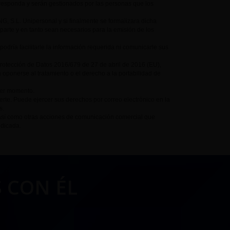
responda y serán gestionados por las personas que los
 S.L. Unipersonal y si finalmente se formalizara dicha
parte y en tanto sean necesarios para la emisión de los
a facilitarle la información requerida ni comunicarle sus
Protección de Datos 2016/679 de 27 de abril de 2016 (EU),
a oponerse al tratamiento o el derecho a la portabilidad de
ier momento.
te. Puede ejercer sus derechos por correo electrónico en la
s.
así como otras acciones de comunicación comercial que
ndicada.
 CON ÉL