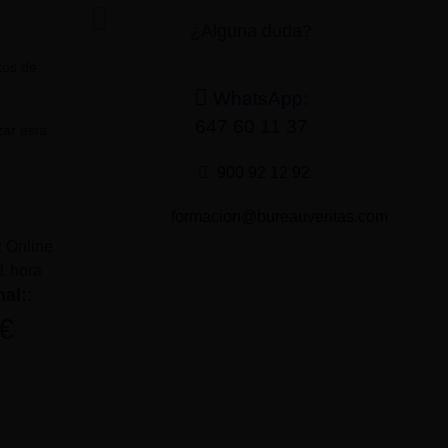
¿Alguna duda?
tos de
WhatsApp:
647 60 11 37
zar esta
900 92 12 92
formacion@bureauveritas.com
: Online
1 hora
nal:
:
€