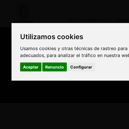
OFERTA FORMATIVA
CURSO
Utilizamos cookies
Utilizamos cookies
Usamos cookies y otras técnicas de rastreo para
Usamos cookies y otras técnicas de rastreo para
adecuados, para analizar el tráfico en nuestra w
adecuados, para analizar el tráfico en nuestra w
Compra Online y benefí
Aceptar
Aceptar
Renuncio
Renuncio
Configurar
Configurar
Formación