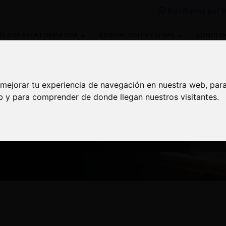
Escríbenos por
W
S POR ÁREA FORMATIVA
FORMACIÓN EMPRESAS
CONÓCE
 mejorar tu experiencia de navegación en nuestra web, par
 mejorar tu experiencia de navegación en nuestra web, par
eb y para comprender de donde llegan nuestros visitantes.
eb y para comprender de donde llegan nuestros visitantes.
ciate de importantes descuentos |