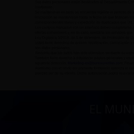
Sus datos personales están destinados al Departamento Come
conforman.
Se mantendrán en tanto se encuentre vigente el periodo de
inscripción se mantendrán hasta la fecha en que finalicen lo
correspondientes títulos y expedición de duplicados que Ud. p
Los campos marcados con un asterisco deben completarse. D
ofertas comerciales y, en su caso, prestarle los servicios que
Ley Orgánica 3/2018, de 5 de diciembre, de Protección de Da
usted tiene derechos de acceso, rectificación, cancelación y 
sus datos personales.
Atendido que los datos han sido obtenidos mediante su expre
También tiene derecho a establecer pautas generales y espe
siguiente dirección:
Marketing-es@bureauveritas.com
. Fina
Asimismo con el envío del presente formulario autoriza el
puedan ser de su interés. Dicha autorización podrá revocarla
EL MUN