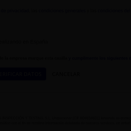
a de privacidad
, las
condiciones generales
y las
condiciones del
realizando en España
de la empresa marque esta casilla
y cumplimente los siguientes 
INSPECCIÓN Y TESTING, S.L. Unipersonal (CIF B08658601) teniendo su domicilio
ormático con el fin de remitirle información detallada de nuestros servicios, en virt