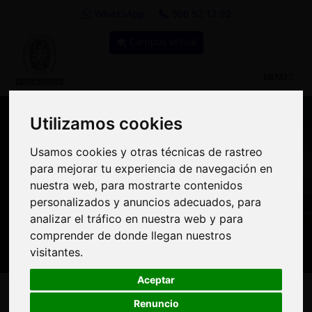
WhatsApp
900 92 12 92
Campus virtual
TOGGLE
MENU
NAVIGATIO
Utilizamos cookies
Utilizamos cookies
Usamos cookies y otras técnicas de rastreo
Usamos cookies y otras técnicas de rastreo
Compra Online y
para mejorar tu experiencia de navegación en
para mejorar tu experiencia de navegación en
benefíciate de importantes
nuestra web, para mostrarte contenidos
nuestra web, para mostrarte contenidos
personalizados y anuncios adecuados, para
personalizados y anuncios adecuados, para
descuentos | Bureau
analizar el tráfico en nuestra web y para
analizar el tráfico en nuestra web y para
Veritas Formación
comprender de donde llegan nuestros
comprender de donde llegan nuestros
visitantes.
visitantes.
Aceptar
Aceptar
Renuncio
Renuncio