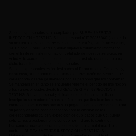
Sus datos personales son recopilados por BUREAU VERITAS
INSPECCIÓN Y TESTING, S.L. Unipersonal (CIF B08658601) teniendo
su domicilio social en 08195 San Cugat del Vallès, Camí Can Ametller,
34, Edificio Bureau Veritas, y están sujetos a tratamiento informático
con el fin de remitirle información detallada de nuestros servicios, en
virtud y de acuerdo con el consentimiento prestado por su parte para
dicho tratamiento de sus datos personales.
Sus datos personales están destinados al Departamento Comercial y,
en su caso, al Departamento o Unidad de Prestación de Servicio que
corresponda y serán gestionados por las personas que los conforman.
Se mantendrán en tanto se encuentre vigente el periodo de inscripción
a los cursos ofrecidos desde BUREAU VERITAS INSPECCIÓN Y
TESTING, S.L. Unipersonal y si finalmente se formalizara dicha
inscripción se mantendrán hasta la fecha en que finalicen los cursos
contratados, los mismos hayan sido pagados con total conformidad por
su parte y en tanto sean necesarios para la emisión de los
correspondientes títulos y expedición de duplicados que Ud. pueda
solicitarnos a posteriori, a no ser que nos indique lo contrario.
Los campos marcados con un asterisco deben completarse. De lo
contrario BUREAU VERITAS INSPECCIÓN Y TESTING, S.L.