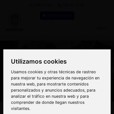
WhatsApp
900 92 12 92
Campus virtual
TOGGLE
MENU
NAVIGATIO
Utilizamos cookies
Utilizamos cookies
Curso: Auditor Interno
Usamos cookies y otras técnicas de rastreo
Usamos cookies y otras técnicas de rastreo
de Medio Ambiente ISO
para mejorar tu experiencia de navegación en
para mejorar tu experiencia de navegación en
nuestra web, para mostrarte contenidos
nuestra web, para mostrarte contenidos
14001:2015
personalizados y anuncios adecuados, para
personalizados y anuncios adecuados, para
analizar el tráfico en nuestra web y para
analizar el tráfico en nuestra web y para
comprender de donde llegan nuestros
comprender de donde llegan nuestros
visitantes.
visitantes.
430€
MODALIDAD:
100% Online
|
PRECIO: