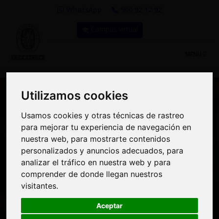
WhatsApp
900 92 12 92
Campus virtual
TOGGLE
MENU
NAVIGATIO
Utilizamos cookies
Utilizamos cookies
Usamos cookies y otras técnicas de rastreo
Usamos cookies y otras técnicas de rastreo
Curso: Curso Básico de
para mejorar tu experiencia de navegación en
para mejorar tu experiencia de navegación en
nuestra web, para mostrarte contenidos
nuestra web, para mostrarte contenidos
Prevención de Riesgos
personalizados y anuncios adecuados, para
personalizados y anuncios adecuados, para
analizar el tráfico en nuestra web y para
analizar el tráfico en nuestra web y para
Laborales para
comprender de donde llegan nuestros
comprender de donde llegan nuestros
Delegados de PRL - 50
visitantes.
visitantes.
Horas
Aceptar
Aceptar