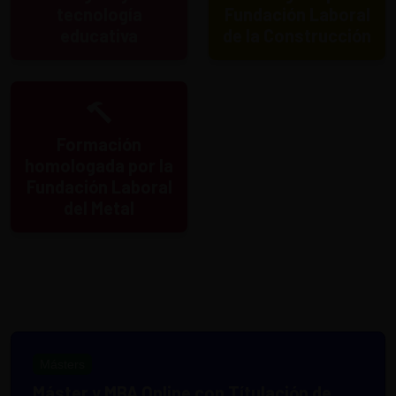
tecnología
Fundación Laboral
educativa
de la Construcción
Formación
homologada por la
Fundación Laboral
del Metal
Másters
Máster y MBA Online con Títulación de