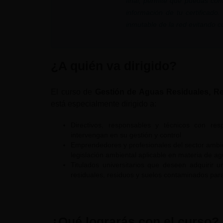
final, permite que puedas com
información de tu certificado
inmutable de la red evitando cua
¿A quién va dirigido?
El curso de
Gestión de Aguas Residuales, R
está especialmente dirigido a:
Directivos, responsables y técnicos con re
intervengan en su gestión y control
Emprendedores y profesionales del sector ambie
legislación ambiental aplicable en materia de a
Titulados universitarios que deseen adquirir 
residuales, residuos y suelos contaminados para
¿Qué lograrás con el curso?