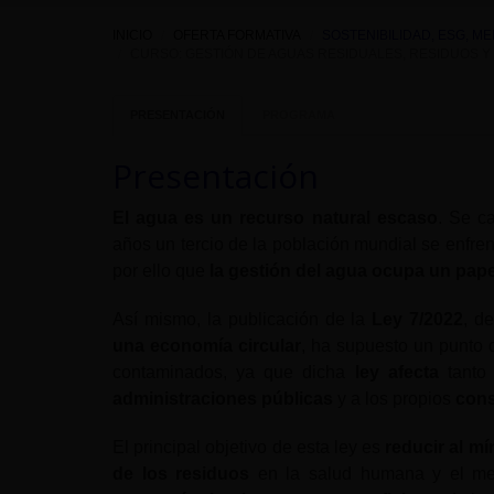
INICIO
OFERTA FORMATIVA
SOSTENIBILIDAD, ESG, M
CURSO: GESTIÓN DE AGUAS RESIDUALES, RESIDUOS Y
PRESENTACIÓN
PROGRAMA
Presentación
El agua es un recurso natural escaso
. Se c
años un tercio de la población mundial se enfren
por ello que
la gestión del agua ocupa un pape
Así mismo, la publicación de la
Ley 7/2022
, d
una economía circular
, ha supuesto un punto d
contaminados, ya que dicha
ley afecta
tanto
administraciones públicas
y a los propios
con
El principal objetivo de esta ley es
reducir al m
de los residuos
en la salud humana y el medi