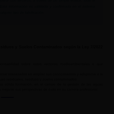
partir con terceros, a través de un simple enlace, toda la
. Esta información es validada y confirmada en el sistema
lquier tipo de falsificación.
esiduos y Suelos Contaminados según la Ley 7/2022
sponsabilidad sobre estos vectores medioambientales o que
ntal interesados en ampliar sus conocimientos y adaptarse a la
guas residuales, residuos y suelos contaminados
una sólida formación, en el campo de la gestión de las aguas
 mejorar sus perspectivas de éxito en su carrera profesional