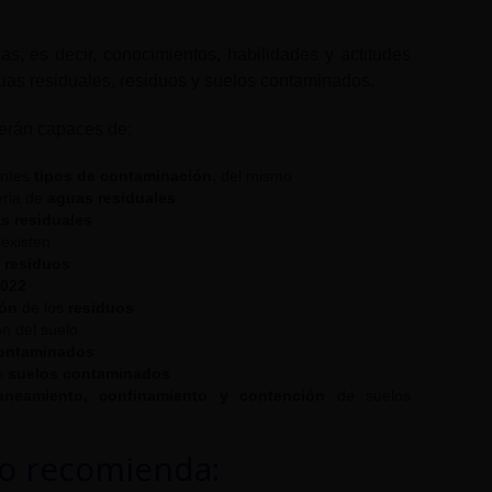
s, es decir, conocimientos, habilidades y actitudes
guas residuales, residuos y suelos contaminados.
 serán capaces de:
entes
tipos de contaminación,
del mismo
ria de
aguas residuales
s residuales
existen
e
residuos
2022
ión
de los
residuos
ón del suelo
contaminados
s
suelos contaminados
aneamiento, confinamiento y contención
de suelos
lo recomienda: