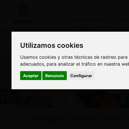
OFERTA FORMATIVA
CURSO
Utilizamos cookies
Utilizamos cookies
Usamos cookies y otras técnicas de rastreo para
Usamos cookies y otras técnicas de rastreo para
adecuados, para analizar el tráfico en nuestra w
adecuados, para analizar el tráfico en nuestra w
Curso: Gestión de Ag
Aceptar
Aceptar
Renuncio
Renuncio
Configurar
Configurar
Contaminados según
2
MODALIDAD:
100% Online
|
PRECIO: