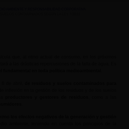
EDIO AMBIENTE Y RESPONSABILIDAD CORPORATIVA
 SUELOS CONTAMINADOS SEGÚN LA LEY 7/2022
alcula que, al ritmo actual de consumo, en los próximos
tará a las drásticas repercusiones de la falta de agua. Es
l fundamental en toda política medioambiental
.
e 8 de abril,
de residuos y suelos contaminados para
e inflexión en la gestión de los residuos y de los suelos
 a
productores y gestores de residuos
, como a las
sumidores
.
ínimo los efectos negativos de la generación y gestión
o ambiente, teniendo en cuenta los principios de la