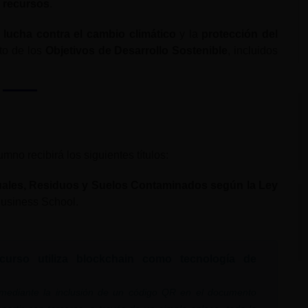
s
recursos
.
a
lucha contra el cambio climático
y la
protección del
to de los
Objetivos de Desarrollo Sostenible
, incluidos
no recibirá los siguientes títulos:
ales, Residuos y Suelos Contaminados según la Ley
Business School.
 curso utiliza blockchain como tecnología de
, mediante la inclusión de un código QR en el documento