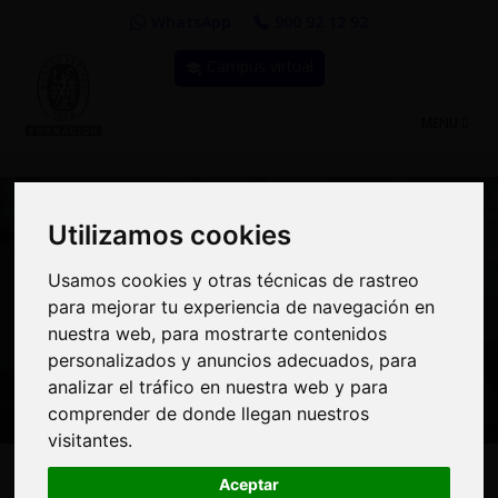
WhatsApp
900 92 12 92
Campus virtual
TOGGLE
MENU
NAVIGATIO
Utilizamos cookies
Utilizamos cookies
Usamos cookies y otras técnicas de rastreo
Usamos cookies y otras técnicas de rastreo
Curso: Curso formación
para mejorar tu experiencia de navegación en
para mejorar tu experiencia de navegación en
específica en tu puesto
nuestra web, para mostrarte contenidos
nuestra web, para mostrarte contenidos
personalizados y anuncios adecuados, para
personalizados y anuncios adecuados, para
de trabajo. Auditores
analizar el tráfico en nuestra web y para
analizar el tráfico en nuestra web y para
comprender de donde llegan nuestros
comprender de donde llegan nuestros
visitantes.
visitantes.
50€
Aceptar
Aceptar
MODALIDAD:
100% Online
|
PRECIO: