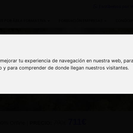
Escríbenos por
W
S POR ÁREA FORMATIVA
FORMACIÓN EMPRESAS
CONÓCE
 mejorar tu experiencia de navegación en nuestra web, par
 mejorar tu experiencia de navegación en nuestra web, par
eb y para comprender de donde llegan nuestros visitantes.
eb y para comprender de donde llegan nuestros visitantes.
en cambio climático, huella de
711€
790€
00% Online
|
PRECIO: