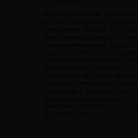
Este curso está dirigido a:
Directivos y gerentes
: Líderes en b
fabricación de materiales, prestación d
Profesionales técnicos
: Especialis
gestión ambiental y prácticas sostenib
Personal administrativo
: Empleados
y prácticas sostenibles en sus organiz
Emprendedores
: Innovadores que bu
nuevos proyectos o empresas.
Profesionales del sector ambienta
liderazgo en gestión ecológica y sosten
Consultores y asesores
: Especial
innovación y economía circular.
Funcionarios públicos
: Decision-mak
economía circular.