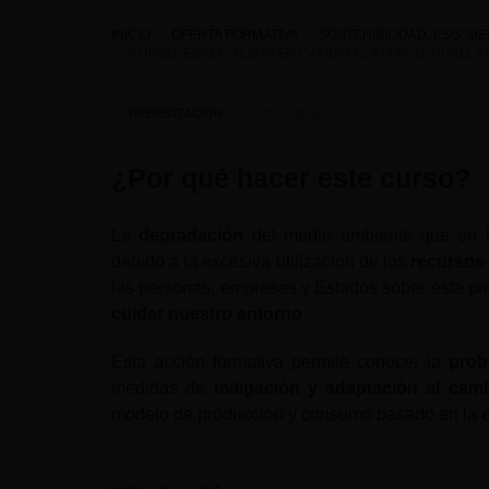
INICIO
OFERTA FORMATIVA
SOSTENIBILIDAD, ESG, M
CURSO: ESPECIALISTA EN CAMBIO CLIMÁTICO, HUELL
PRESENTACIÓN
PROGRAMA
¿Por qué hacer este curso?
La
degradación
del medio ambiente que en l
debido a la excesiva utilización de los
recursos
las personas, empresas y Estados sobre esta pro
cuidar nuestro entorno
.
Esta acción formativa permite conocer la
prob
medidas de
mitigación y adaptación al camb
modelo de producción y consumo basado en la
e