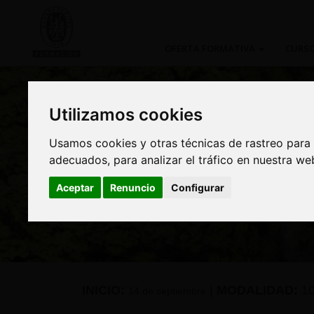
OFERTA FORMATIVA
CURSO
Utilizamos cookies
Utilizamos cookies
Usamos cookies y otras técnicas de rastreo para
Usamos cookies y otras técnicas de rastreo para
adecuados, para analizar el tráfico en nuestra w
adecuados, para analizar el tráfico en nuestra w
Curso: Especialista 
economía circular
Aceptar
Aceptar
Renuncio
Renuncio
Configurar
Configurar
INICIO:
|
MODALIDAD:
1
14 de septiembre