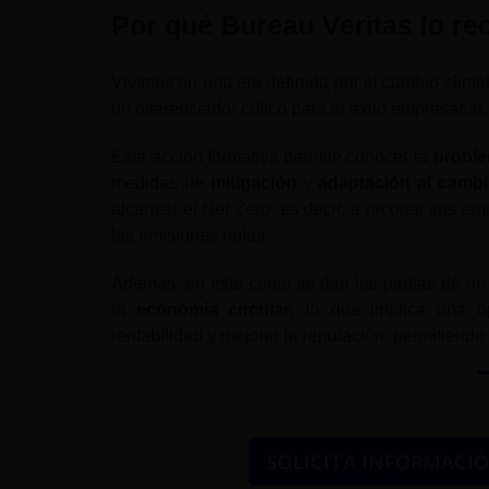
Por qué Bureau Veritas lo r
Vivimos en una era definida por el cambio climáti
un diferenciador crítico para el éxito empresarial.
Esta acción formativa permite conocer la
proble
medidas de
mitigación
y
adaptación al cambi
alcanzar el Net Zero, es decir, a recortar sus e
las emisiones nulas.
Además, en este curso se dan las pautas de u
la
economía circular
, lo que implica una o
rentabilidad y mejorar la reputación, permitiendo
SOLICITA INFORMACI