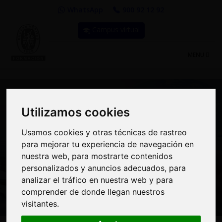
WhatsApp
900 92 12 92
Campus virtual
TOGGLE
MENU
NAVIGATIO
Utilizamos cookies
Utilizamos cookies
Curso: Transporte 4.0 y
Usamos cookies y otras técnicas de rastreo
Usamos cookies y otras técnicas de rastreo
para mejorar tu experiencia de navegación en
para mejorar tu experiencia de navegación en
Transformación Digital
nuestra web, para mostrarte contenidos
nuestra web, para mostrarte contenidos
en las Empresas de
personalizados y anuncios adecuados, para
personalizados y anuncios adecuados, para
analizar el tráfico en nuestra web y para
analizar el tráfico en nuestra web y para
Transporte y Logística
comprender de donde llegan nuestros
comprender de donde llegan nuestros
visitantes.
visitantes.