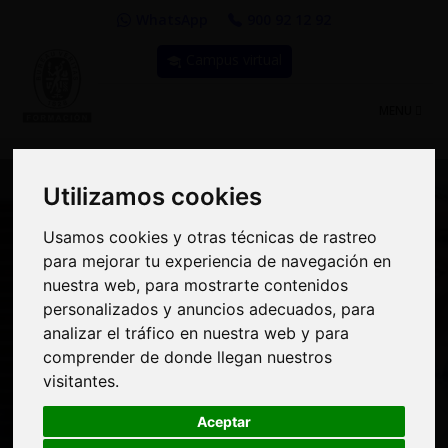
WhatsApp
900 92 12 92
Campus virtual
TOGGLE
MENU
NAVIGATIO
Utilizamos cookies
Utilizamos cookies
Usamos cookies y otras técnicas de rastreo
Usamos cookies y otras técnicas de rastreo
Curso: Controles
para mejorar tu experiencia de navegación en
para mejorar tu experiencia de navegación en
nuestra web, para mostrarte contenidos
nuestra web, para mostrarte contenidos
preventivos para la
personalizados y anuncios adecuados, para
personalizados y anuncios adecuados, para
alimentación humana de
analizar el tráfico en nuestra web y para
analizar el tráfico en nuestra web y para
comprender de donde llegan nuestros
comprender de donde llegan nuestros
la FSPCA. Preventive
visitantes.
visitantes.
controls qualified
Aceptar
Aceptar