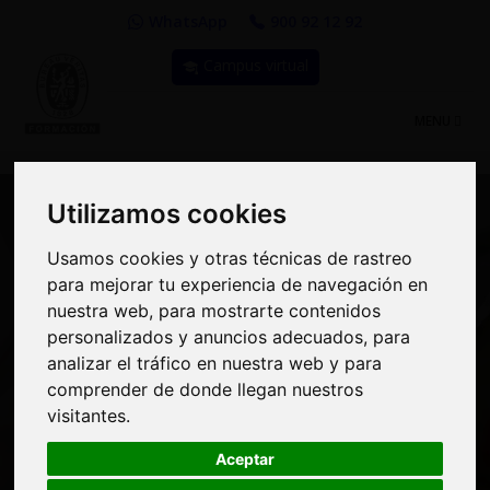
WhatsApp
900 92 12 92
Campus virtual
TOGGLE
MENU
NAVIGATIO
Utilizamos cookies
Utilizamos cookies
Usamos cookies y otras técnicas de rastreo
Usamos cookies y otras técnicas de rastreo
Curso: Envases
para mejorar tu experiencia de navegación en
para mejorar tu experiencia de navegación en
nuestra web, para mostrarte contenidos
nuestra web, para mostrarte contenidos
alimentarios:
personalizados y anuncios adecuados, para
personalizados y anuncios adecuados, para
analizar el tráfico en nuestra web y para
analizar el tráfico en nuestra web y para
Legislación, materiales y
comprender de donde llegan nuestros
comprender de donde llegan nuestros
orientaciones para el
visitantes.
visitantes.
fabricante de alimentos
Aceptar
Aceptar