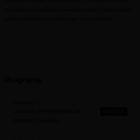
La titulación también cumple con el art. 1.18 del RD 337/2010,
que requiere una titulación universitaria oficial y una formación
mínima de 600 horas acreditada por una universidad.
Programa
Asignatura 1
Técnicas de Prevención de
6 CRÉDITOS
Riesgos Laborales.