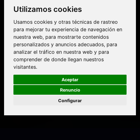
Laborales - PRL (3
Utilizamos cookies
Utilizamos cookies
especialidades)
Usamos cookies y otras técnicas de rastreo
Usamos cookies y otras técnicas de rastreo
para mejorar tu experiencia de navegación en
para mejorar tu experiencia de navegación en
nuestra web, para mostrarte contenidos
nuestra web, para mostrarte contenidos
MASTER EN FORMACIÓN
personalizados y anuncios adecuados, para
personalizados y anuncios adecuados, para
analizar el tráfico en nuestra web y para
analizar el tráfico en nuestra web y para
PERMANENTE EN PREVENCIÓN DE
comprender de donde llegan nuestros
comprender de donde llegan nuestros
RIESGOS LABORALES (PRL - 3
visitantes.
visitantes.
Aceptar
Aceptar
ESPECIALIDADES)
Renuncio
Renuncio
Prácticas en empresa
Financiación
Configurar
Configurar
y becas