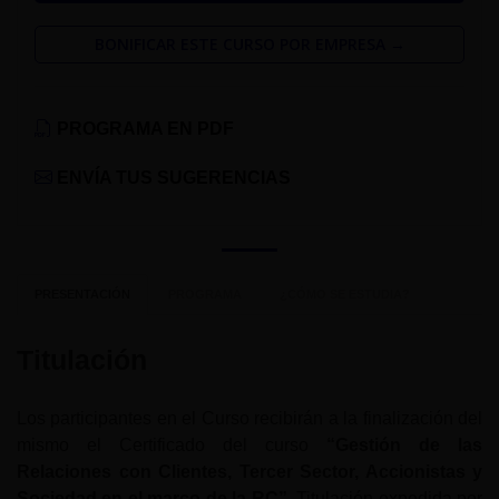
BONIFICAR ESTE CURSO POR EMPRESA →
PROGRAMA EN PDF
ENVÍA TUS SUGERENCIAS
PRESENTACIÓN
PROGRAMA
¿CÓMO SE ESTUDIA?
Titulación
Los participantes en el Curso recibirán a la finalización del
mismo el Certificado del curso
“Gestión de las
Relaciones con Clientes, Tercer Sector, Accionistas y
Sociedad en el marco de la RC”.
Titulación expedida por