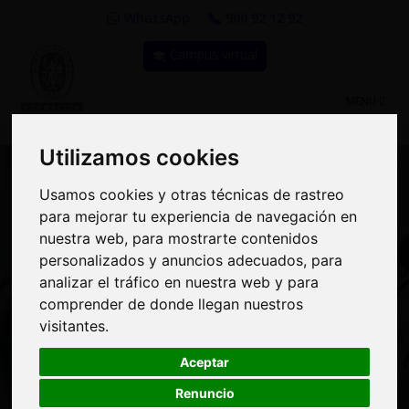
WhatsApp
900 92 12 92
Campus virtual
TOGGLE
MENU
NAVIGATIO
Utilizamos cookies
Utilizamos cookies
Usamos cookies y otras técnicas de rastreo
Usamos cookies y otras técnicas de rastreo
para mejorar tu experiencia de navegación en
para mejorar tu experiencia de navegación en
Curso: Gestión de las
nuestra web, para mostrarte contenidos
nuestra web, para mostrarte contenidos
personalizados y anuncios adecuados, para
personalizados y anuncios adecuados, para
Relaciones con Clientes,
analizar el tráfico en nuestra web y para
analizar el tráfico en nuestra web y para
comprender de donde llegan nuestros
comprender de donde llegan nuestros
Tercer Sector,
visitantes.
visitantes.
Accionistas y Sociedad
Aceptar
Aceptar
en el marco de la RC
Renuncio
Renuncio