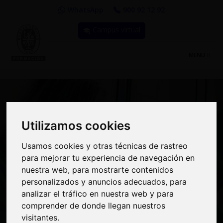
WhatsApp
900 92 12 92
Campus virtual
TOGGLE
MENU
NAVIGATIO
Utilizamos cookies
Utilizamos cookies
Curso: Especialista en
Usamos cookies y otras técnicas de rastreo
Usamos cookies y otras técnicas de rastreo
Implantación y Auditoría
para mejorar tu experiencia de navegación en
para mejorar tu experiencia de navegación en
de un Sistema de
nuestra web, para mostrarte contenidos
nuestra web, para mostrarte contenidos
personalizados y anuncios adecuados, para
personalizados y anuncios adecuados, para
Gestión Integrado: ISO
analizar el tráfico en nuestra web y para
analizar el tráfico en nuestra web y para
9001:2015, ISO
comprender de donde llegan nuestros
comprender de donde llegan nuestros
visitantes.
visitantes.