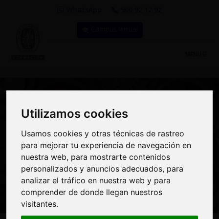
WhatsApp
900 92 12 92
Campus virtual
TOGGLE
MENU
NAVIGATIO
Utilizamos cookies
Utilizamos cookies
Curso: Especialista en
Usamos cookies y otras técnicas de rastreo
Usamos cookies y otras técnicas de rastreo
Food Defense:
para mejorar tu experiencia de navegación en
para mejorar tu experiencia de navegación en
nuestra web, para mostrarte contenidos
nuestra web, para mostrarte contenidos
Elaboración e
personalizados y anuncios adecuados, para
personalizados y anuncios adecuados, para
analizar el tráfico en nuestra web y para
analizar el tráfico en nuestra web y para
Implementación del Plan
comprender de donde llegan nuestros
comprender de donde llegan nuestros
visitantes.
visitantes.