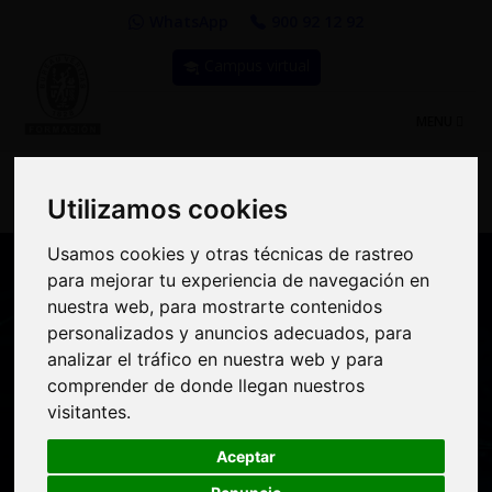
WhatsApp
900 92 12 92
Campus virtual
TOGGLE
MENU
NAVIGATIO
Utilizamos cookies
Utilizamos cookies
VOCES 4.0 -
Usamos cookies y otras técnicas de rastreo
Usamos cookies y otras técnicas de rastreo
TRANSFORMANDO EL
para mejorar tu experiencia de navegación en
para mejorar tu experiencia de navegación en
nuestra web, para mostrarte contenidos
nuestra web, para mostrarte contenidos
FUTURO
personalizados y anuncios adecuados, para
personalizados y anuncios adecuados, para
analizar el tráfico en nuestra web y para
analizar el tráfico en nuestra web y para
Entrevista a
Idoia Azaldegui
,
comprender de donde llegan nuestros
comprender de donde llegan nuestros
visitantes.
visitantes.
Directora General
Polymat
Aceptar
Aceptar