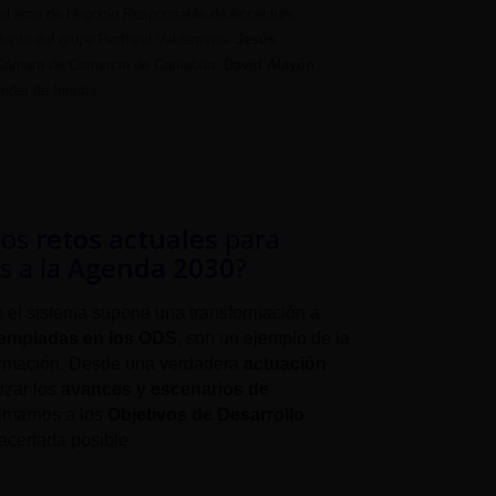
del área de Negocio Responsable de Accenture.
planta del grupo Portland Valderrivas.
Jesús
a Cámara de Comercio de Cantabria.
David Alayón
,
under de Innuba.
los
retos actuales
para
s a la
Agenda 2030
?
n el sistema supone una transformación a
empladas en los ODS
, son un ejemplo de la
formación. Desde una verdadera
actuación
izar los
avances y escenarios de
imarnos a los
Objetivos de Desarrollo
acertada posible.