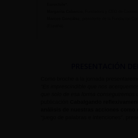
Eurochile*
.
Margarita Cabanzo
, Fundadora y CEO de Comerci
Marcos González
, presidente de la Fundación Co
(España).
PRESENTACIÓN DE
Como broche a la jornada presentarem
“Es imprescindible que nos acerquemos
que solo de esa forma conseguiremos u
publicación
Cabalgando reflexivamen
análisis de nuestras acciones como
“juego de palabras e intenciones”, pres