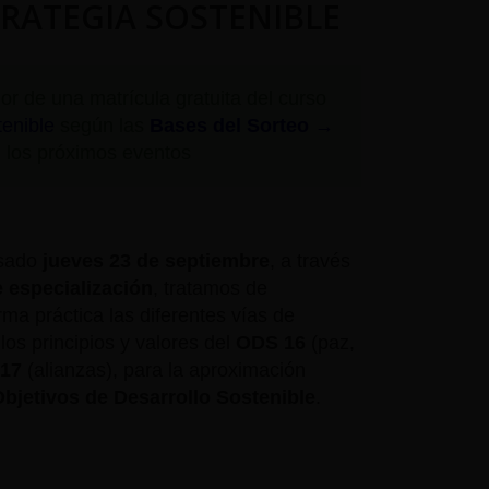
RATEGIA SOSTENIBLE
r de una matrícula gratuita del curso
tenible
según las
Bases del Sorteo →
n los próximos eventos
asado
jueves 23 de septiembre
, a través
e especialización
, tratamos de
ma práctica las diferentes vías de
los principios y valores del
ODS 16
(paz,
17
(alianzas), para la aproximación
bjetivos de Desarrollo Sostenible
.