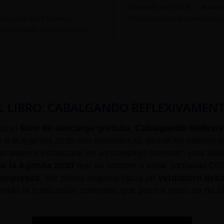
Desarrollo de ACNUR +.
Annalis
alizadora M&M (México).
Ciudadanía Global e Incidencia
rresponsables en Iberoamérica
L LIBRO: CABALGANDO REFLEXIVAMENT
os el
libro de descarga gratuita
:
Cabalgando Reflexi
 a la Agenda 2030 con consciencia, desde los valores 
n avance estructural en un complejo sistema".
Una idea 
te la Agenda 2030
que da nombre a estar Jornadas ODS,
 empresas
, dar pasos seguros hacia un
verdadero desa
entan la publicación completa, que poco a poco, se ha id