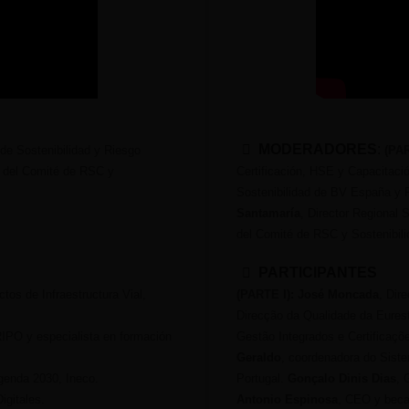
MODERADORES
:
r de Sostenibilidad y Riesgo
(PAR
o del Comité de RSC y
Certificación, HSE y Capacitac
Sostenibilidad de BV España y P
Santamaría
, Director Regional
del Comité de RSC y Sostenibil
PARTICIPANTES
tos de Infraestructura Vial,
(PARTE I): José Moncada
, Dir
Direcção da Qualidade da Eures
IPO y especialista en formación
Gestão Integrados e Certificaçõ
Geraldo
, coordenadora do Sist
genda 2030, Ineco.
Portugal.
Gonçalo Dinis Dias
, 
igitales.
Antonio Espinosa
, CEO y beca