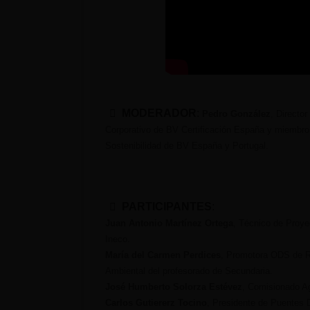
MODERADOR
:
Pedro González
, Directo
Corporativo de BV Certificación España y miembr
Sostenibilidad de BV España y Portugal.
PARTICIPANTES
:
Juan Antonio Martínez Ortega
, Técnico de Proyec
Ineco.
María del Carmen Perdices
, Promotora ODS de R
Ambiental del profesorado de Secundaria.
José Humberto Solorza Estévez
, Comisionado A
Carlos Gutiererz Tocino
, Presidente de Puentes D