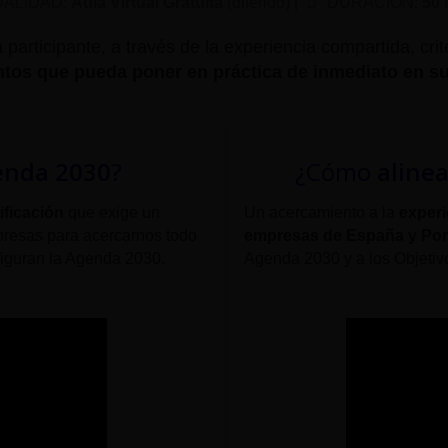
ALIDAD:
Aula Virtual Gratuita
(diferido) |
DURACIÓN:
50 
participante, a través de la experiencia compartida, cri
tos que pueda poner en práctica de inmediato en su
enda 2030
?
¿Cómo
aline
ificación
que exige un
Un acercamiento a la
experi
presas para acercarnos todo
empresas de España y Por
iguran la Agenda 2030.
Agenda 2030 y a los Objetiv