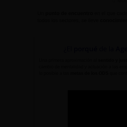
MOD
Un
punto de encuentro
en el que cada 
todos los sectores, se lleve
conocimien
¿El
porqué
de la
Ag
Una primera aproximación al
sentido y just
cambio de mentalidad y actuación a las em
lo posible a las
metas de los ODS
que conf