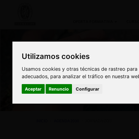
OFERTA FORMATIVA
CURSO
Utilizamos cookies
Utilizamos cookies
Usamos cookies y otras técnicas de rastreo para
Usamos cookies y otras técnicas de rastreo para
Jornada OD
adecuados, para analizar el tráfico en nuestra w
adecuados, para analizar el tráfico en nuestra w
Aceptar
Aceptar
Renuncio
Renuncio
Configurar
Configurar
INICIO
AGENDA 2030
JORNADA ODS