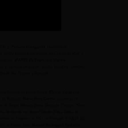
TE I): Patricia Franganito
, Directora de
ión de BV Portugal y miembro del Comité de RSC y
ortugal.
(PARTE II): Francisco Martín-
 Sur y Canarias de Bureau Veritas Españay miembro
idad de BV España y Portugal.
ector General de Bolsa Social.
Elisete Varandas,
,
t de Portugal.
Maria João Cunha
, Sistemas de
es de Grupo Nabeiro (Nova Delta) de Portugal.
Sara
ema Ambiental no Grupo Nabeiro (Nova Delta) de
Gestor de Projetos de GS1 de Portugal.
(PARTE II):
rio de Auara.
Jose Manuel Rodriguez Carballo
,