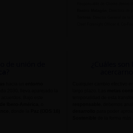
Responsable de Cliente dentro 
Beatriz Malagón
, Directora de 
Tortosa
, Director General de l
Chief Foresight Officer & Co-Fo
o de unión de
¿Cuáles son 
ca
?
acercarno
as
hacia un
entorno
Cualquier cambio efectivo e
nda 2030, lleva aparejado la
largo plazo. Las
metas cont
 acuerdos. Bajo este
temporalidad de esta trans
 de Ibero-América
, o
responsable
, debemos anal
ance
, donde la
Paz (ODS 16)
desarrollo
para poder aprox
Sostenible
de la forma más 